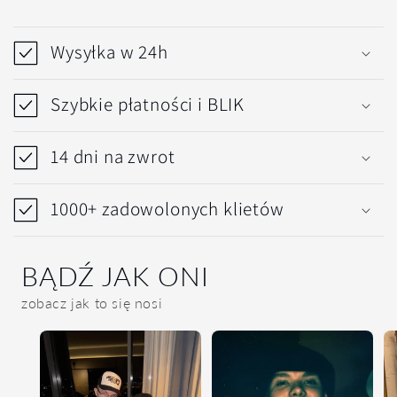
Z
w
Wysyłka w 24h
i
j
Szybkie płatności i BLIK
a
14 dni na zwrot
n
a
1000+ zadowolonych klietów
t
r
BĄDŹ JAK ONI
e
zobacz jak to się nosi
ś
ć