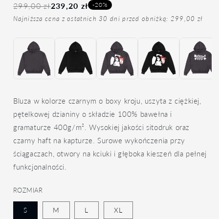
-20%
299,00 zł
239,20 zł
Najniższa cena z ostatnich 30 dni przed obniżką: 299,00 zł
Bluza w kolorze czarnym o boxy kroju, uszyta z ciężkiej,
pętelkowej dzianiny o składzie 100% bawełna i
gramaturze 400g/m². Wysokiej jakości sitodruk oraz
czarny haft na kapturze. Surowe wykończenia przy
ściągaczach, otwory na kciuki i głęboka kieszeń dla pełnej
funkcjonalności.
ROZMIAR
S
M
L
XL